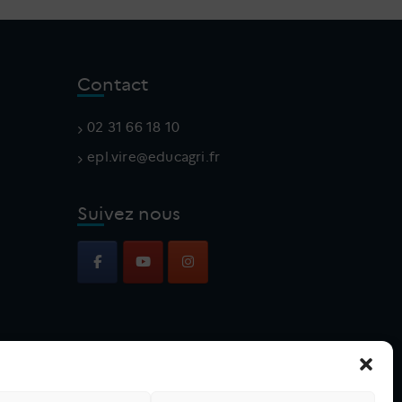
Contact
02 31 66 18 10
v.lpe
e@eri
gacud
rf.ir
Suivez nous