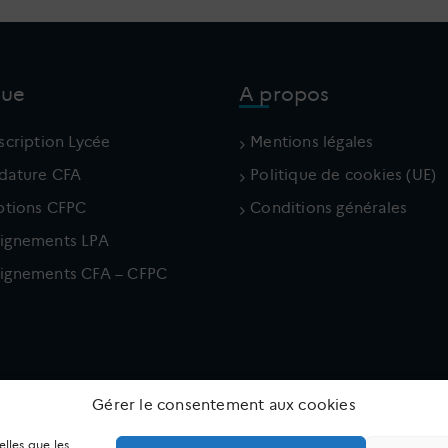
que
A propos
scription Lycée
Mentions légales
dature CFA
Politique de cookies (UE)
iptions CFPC
Conditions générales
ignements LPA
ignements CFA – CFPC
Gérer le consentement aux cookies
elles que les