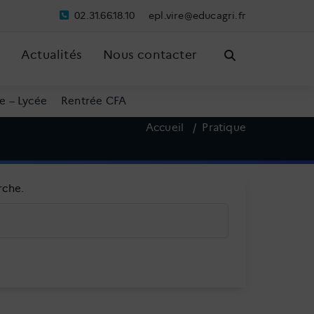
02.31.66.18.10
pe
riv.l
ude@e
irgac
rf.
Actualités
Nous contacter
e – Lycée
Rentrée CFA
Accueil
/
Pratique
rche.