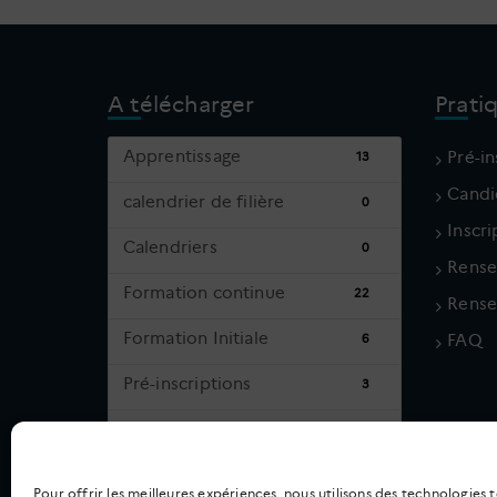
A télécharger
Prati
Apprentissage
Pré-in
13
Candi
calendrier de filière
0
Inscr
Calendriers
0
Rense
Formation continue
22
Rense
Formation Initiale
6
FAQ
Pré-inscriptions
3
Qualité
1
Rentrée scolaire
15
Pour offrir les meilleures expériences, nous utilisons des technologies t