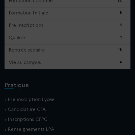
Formation continue
22
Formation Initiale
6
Pré-inscriptions
3
Qualité
1
Rentrée scolaire
15
Vie au campus
4
Pratique
Pré-inscription Lycée
Candidature CFA
Inscriptions CFPC
Renseignements LPA