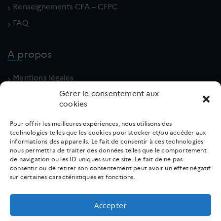
Renseignements CFA – CFPC
FAQ
A propos
Mentions légales
Gérer le consentement aux
Politique de cookies (UE)
cookies
Conditions générales
Pour offrir les meilleures expériences, nous utilisons des
technologies telles que les cookies pour stocker et/ou accéder aux
Contact
informations des appareils. Le fait de consentir à ces technologies
nous permettra de traiter des données telles que le comportement
de navigation ou les ID uniques sur ce site. Le fait de ne pas
02 31 66 18 10
consentir ou de retirer son consentement peut avoir un effet négatif
sur certaines caractéristiques et fonctions.
v.lpe
e@eri
gacud
rf.ir
Accepter
Suivez nous