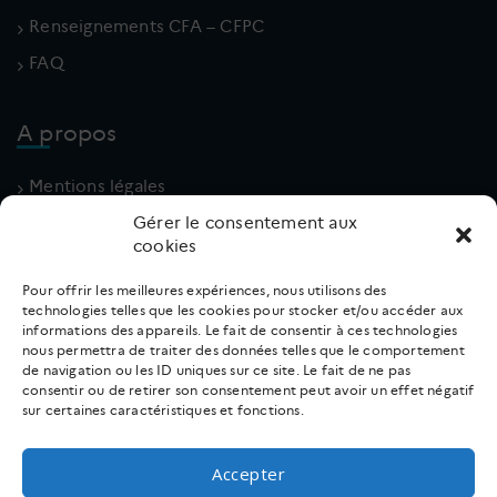
Renseignements CFA – CFPC
FAQ
A propos
Mentions légales
Politique de cookies (UE)
Gérer le consentement aux
cookies
Conditions générales
Pour offrir les meilleures expériences, nous utilisons des
technologies telles que les cookies pour stocker et/ou accéder aux
Contact
informations des appareils. Le fait de consentir à ces technologies
nous permettra de traiter des données telles que le comportement
de navigation ou les ID uniques sur ce site. Le fait de ne pas
02 31 66 18 10
consentir ou de retirer son consentement peut avoir un effet négatif
sur certaines caractéristiques et fonctions.
v.lpe
e@eri
gacud
rf.ir
Accepter
Suivez nous