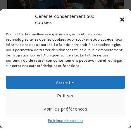
Gérer le consentement aux
cookies
Pour offrir les meilleures expériences, nous utilisons des
technologies telles que les cookies pour stocker et/ou accéder aux
informations des appareils. Le fait de consentir à ces technologies
nous permettra de traiter des données telles que le comportement
PRATIQUE PROFESSIONNELLE :
de navigation ou les ID uniques sur ce site. Le fait de ne pas
consentir ou de retirer son consentement peut avoir un effet négatif
L’enseignement facultatif «
Animateur
sur certaines caractéristiques et fonctions.
Animalier
» est ouverte à tous les élèves de
bac pro 17 élèves suivent cet enseignement
cette année. Deux CCF , l’un écrit, l’autre
Accepter
oral valident cet enseignement qui compte
comme une option à l’examen.
Refuser
Cette année, 4 élèves de terminale issus des
trois filières présentent cette option au
Voir les préférences
baccalauréat.
Politique de cookies