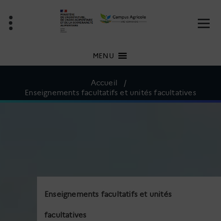
Aller
au
contenu
MENU
Accueil
/
Enseignements facultatifs et unités facultatives
Enseignements facultatifs et unités
facultatives