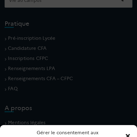
Vie au campus
4
Pratique
Pré-inscription Lycée
Candidature CFA
Inscriptions CFPC
Renseignements LPA
Renseignements CFA – CFPC
FAQ
A propos
Mentions légales
Politique de cookies (UE)
Gérer le consentement aux