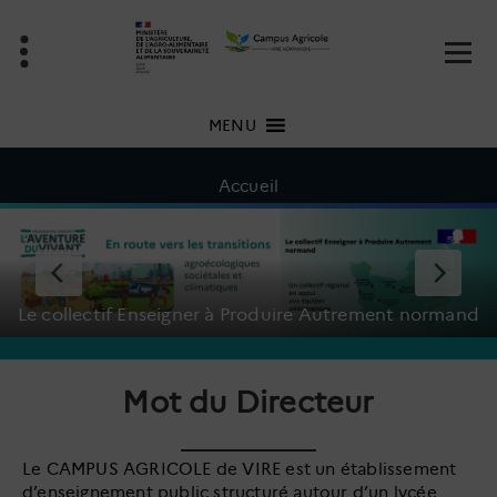
Aller
au
contenu
MENU
Accueil
ment normand
Mot du Directeur
Le CAMPUS AGRICOLE de VIRE est un établissement
d’enseignement public structuré autour d’un lycée