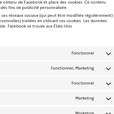
de obtenu de Facebook et place des cookies. Ce contenu
 des fins de publicité personnalisée.
de ces réseaux sociaux (qui peut être modifiée régulièrement)
rsonnelles) traitées en utilisant ces cookies. Les données
le. Facebook se trouve aux États-Unis.
Fonctionnel
Consent
to
service
Fonctionnel, Marketing
Consent
wordpres
to
service
Fonctionnel
Consent
google-
to
recaptch
service
Marketing
Consent
wordpres
to
downloa
service
manager
Marketing