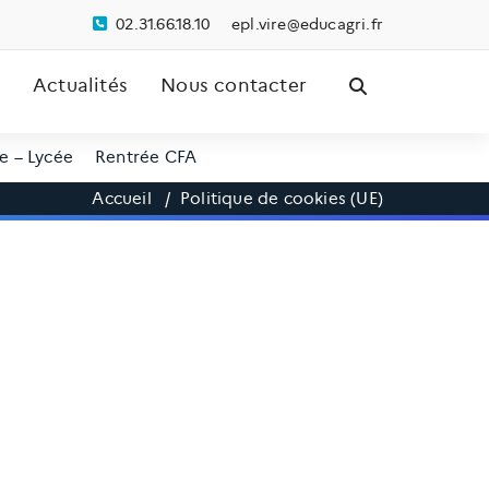
02.31.66.18.10
pe
riv.l
ude@e
irgac
rf.
Actualités
Nous contacter
e – Lycée
Rentrée CFA
Accueil
/
Politique de cookies (UE)