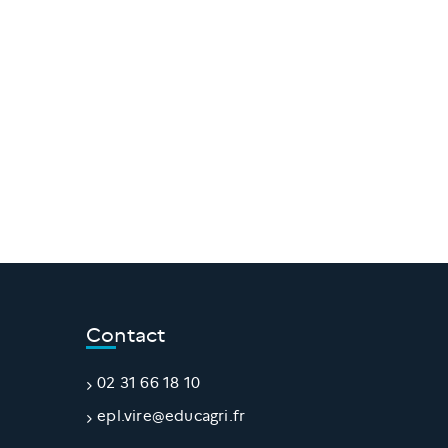
Contact
02 31 66 18 10
v.lpe
e@eri
gacud
rf.ir