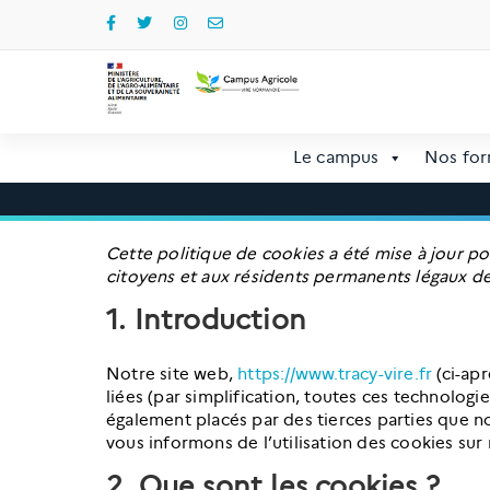
Aller
au
contenu
Le campus
Nos for
Cette politique de cookies a été mise à jour pou
citoyens et aux résidents permanents légaux d
1. Introduction
Notre site web,
https://www.tracy-vire.fr
(ci-apr
liées (par simplification, toutes ces technologi
également placés par des tierces parties que 
vous informons de l’utilisation des cookies sur 
2. Que sont les cookies ?