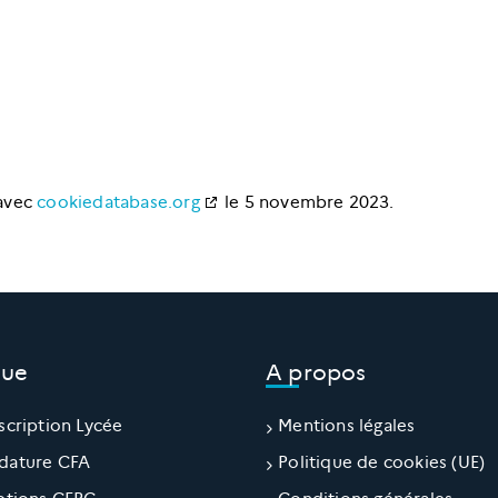
 avec
cookiedatabase.org
le 5 novembre 2023.
que
A propos
scription Lycée
Mentions légales
dature CFA
Politique de cookies (UE)