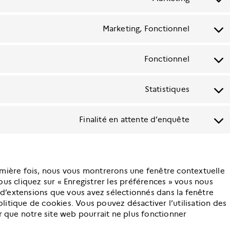
Consent
google-
to
maps
service
Marketing, Fonctionnel
Consent
youtube
to
service
Fonctionnel
Consent
faceboo
to
service
Statistiques
Consent
complian
to
service
Finalité en attente d’enquête
Consent
google-
to
analytics
service
divers
emière fois, nous vous montrerons une fenêtre contextuelle
ous cliquez sur « Enregistrer les préférences » vous nous
t d’extensions que vous avez sélectionnés dans la fenêtre
litique de cookies. Vous pouvez désactiver l’utilisation des
er que notre site web pourrait ne plus fonctionner