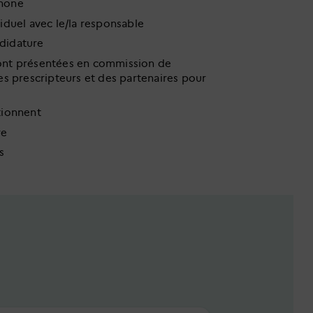
phone
viduel avec le/la responsable
ndidature
sont présentées en commission de
 prescripteurs et des partenaires pour
tionnent
re
s