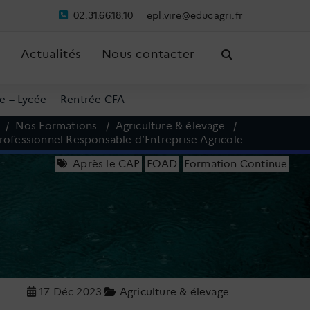
02.31.66.18.10
pe
riv.l
ude@e
irgac
rf.
Actualités
Nous contacter
e – Lycée
Rentrée CFA
/
Nos Formations
/
Agriculture & élevage
/
rofessionnel Responsable d’Entreprise Agricole
Après le CAP
|
FOAD
|
Formation Continue
17 Déc 2023
Agriculture & élevage