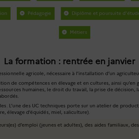
tion
Pédagogie
Diplôme et poursuite d'étud
Métiers
La formation : rentrée en janvier
ionnelle agricole, nécessaire à l’installation d’un agriculteu
ition de compétences en élevage et en cultures, ainsi qu’en 
ressources humaines, le droit du travail, la prise de décision, 
 abordés.
les. L’une des UC techniques porte sur un atelier de production
ure, élevage d’équidés, miel, saliculture).
s(es) d’emploi (jeunes et adultes), des aides familiaux, des 