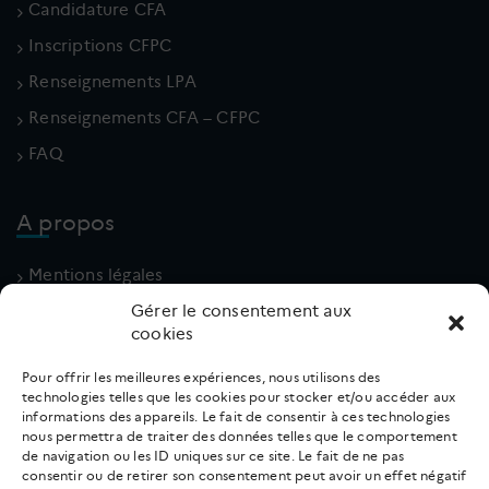
Candidature CFA
Inscriptions CFPC
Renseignements LPA
Renseignements CFA – CFPC
FAQ
A propos
Mentions légales
Politique de cookies (UE)
Gérer le consentement aux
cookies
Conditions générales
Pour offrir les meilleures expériences, nous utilisons des
technologies telles que les cookies pour stocker et/ou accéder aux
Contact
informations des appareils. Le fait de consentir à ces technologies
nous permettra de traiter des données telles que le comportement
de navigation ou les ID uniques sur ce site. Le fait de ne pas
02 31 66 18 10
consentir ou de retirer son consentement peut avoir un effet négatif