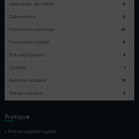
calendrier de filière
0
Calendriers
0
Formation continue
22
Formation Initiale
6
Pré-inscriptions
3
Qualité
1
Rentrée scolaire
15
Vie au campus
4
Pratique
Pré-inscription Lycée