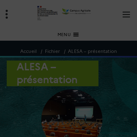
Aller
au
contenu
MENU
Accueil
/
Fichier
/
ALESA – présentation
ALESA –
présentation