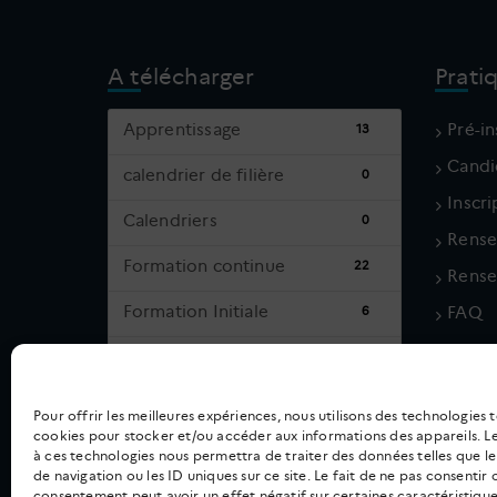
A télécharger
Prati
Apprentissage
Pré-in
13
Candi
calendrier de filière
0
Inscr
Calendriers
0
Rense
Formation continue
22
Rense
Formation Initiale
6
FAQ
Pré-inscriptions
3
Qualité
1
Pour offrir les meilleures expériences, nous utilisons des technologies t
cookies pour stocker et/ou accéder aux informations des appareils. Le
Rentrée scolaire
15
à ces technologies nous permettra de traiter des données telles que
de navigation ou les ID uniques sur ce site. Le fait de ne pas consentir 
Vie au campus
4
consentement peut avoir un effet négatif sur certaines caractéristique