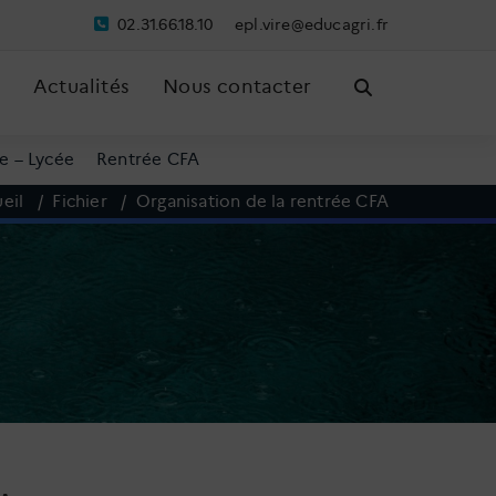
02.31.66.18.10
pe
riv.l
ude@e
irgac
rf.
Actualités
Nous contacter
e – Lycée
Rentrée CFA
eil
/
Fichier
/
Organisation de la rentrée CFA