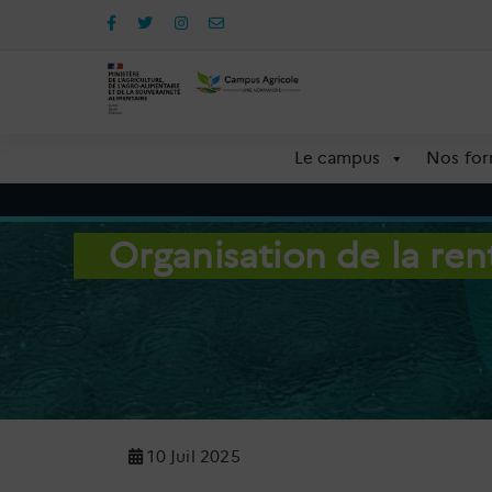
Aller
au
contenu
Le campus
Nos for
Organisation de la re
10 Juil 2025