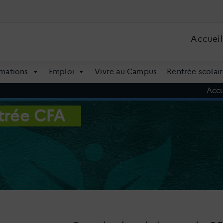
Accueil
mations
Emploi
Vivre au Campus
Rentrée scolair
Accu
ntrée CFA