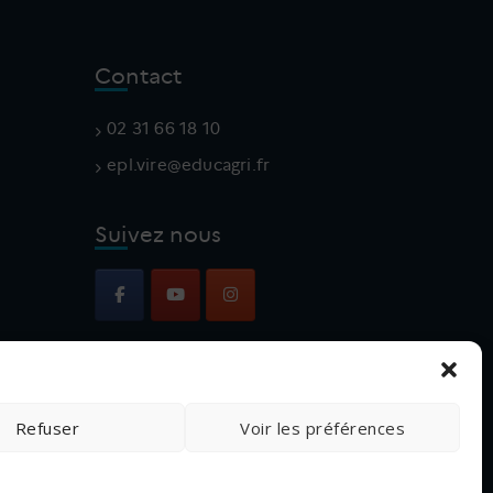
Contact
02 31 66 18 10
v.lpe
e@eri
gacud
rf.ir
Suivez nous
Refuser
Voir les préférences