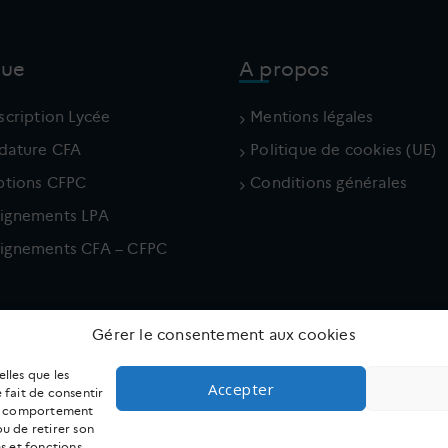
que
A propos
scription Lycée
Mentions légales
dature CFA
Politique de cookies (UE)
iptions CFPC
Conditions générales
ignements LPA
ignements CFA – CFPC
Gérer le consentement aux cookies
elles que les
Accepter
 fait de consentir
 le comportement
ou de retirer son
s et fonctions.