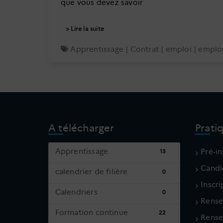
que vous devez savoir
Lire la suite
Apprentissage
|
Contrat
|
emploi
|
emplo
A télécharger
Prati
Apprentissage
Pré-in
13
Candi
calendrier de filière
0
Inscr
Calendriers
0
Rense
Formation continue
22
Rense