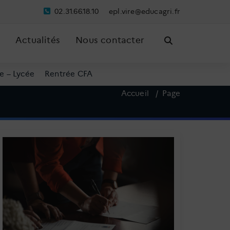
02.31.66.18.10
pe
riv.l
ude@e
irgac
rf.
Actualités
Nous contacter
e – Lycée
Rentrée CFA
Accueil
/
Page