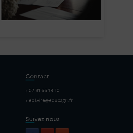
Contact
02 31 66 18 10
v.lpe
e@eri
gacud
rf.ir
Suivez nous