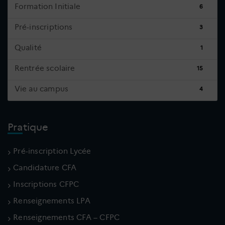
Formation Initiale
6
Pré-inscriptions
3
Qualité
1
Rentrée scolaire
15
Vie au campus
4
Pratique
Pré-inscription Lycée
Candidature CFA
Inscriptions CFPC
Renseignements LPA
Renseignements CFA – CFPC