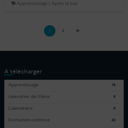
Apprentissage
|
Après le bac
Pagination
1
2
des
publications
A télécharger
Apprentissage
13
calendrier de filière
0
Calendriers
0
Formation continue
22