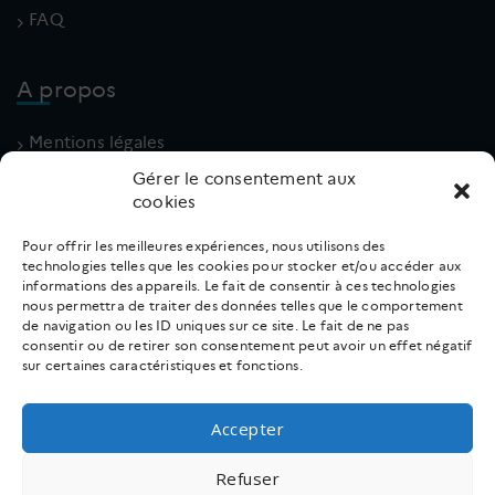
FAQ
A propos
Mentions légales
Politique de cookies (UE)
Gérer le consentement aux
cookies
Conditions générales
Pour offrir les meilleures expériences, nous utilisons des
technologies telles que les cookies pour stocker et/ou accéder aux
Contact
informations des appareils. Le fait de consentir à ces technologies
nous permettra de traiter des données telles que le comportement
de navigation ou les ID uniques sur ce site. Le fait de ne pas
02 31 66 18 10
consentir ou de retirer son consentement peut avoir un effet négatif
sur certaines caractéristiques et fonctions.
v.lpe
e@eri
gacud
rf.ir
Accepter
Suivez nous
Refuser